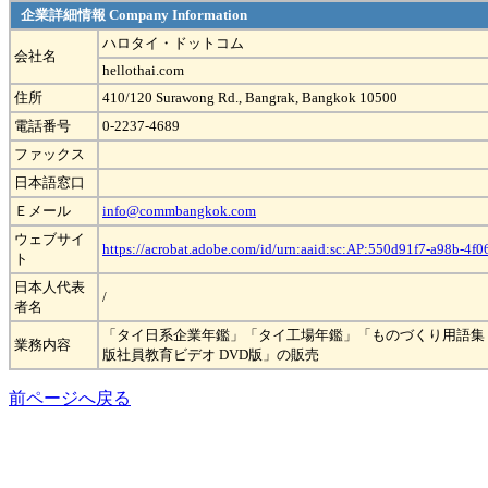
企業詳細情報 Company Information
ハロタイ・ドットコム
会社名
hellothai.com
住所
410/120 Surawong Rd., Bangrak, Bangkok 10500
電話番号
0-2237-4689
ファックス
日本語窓口
Ｅメール
info@commbangkok.com
ウェブサイ
https://acrobat.adobe.com/id/urn:aaid:sc:AP:550d91f7-a98b-4f
ト
日本人代表
/
者名
「タイ日系企業年鑑」「タイ工場年鑑」「ものづくり用語集
業務内容
版社員教育ビデオ DVD版」の販売
前ページへ戻る