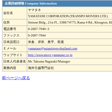
企業詳細情報 Company Information
ヤマタネ
会社名
YAMATANE CORPORATION (TRANSPO MOVERS LTD.)
住所
Sirinrat Bldg., 21st Fl., 3388/74?75, Rama 4 Rd., Klongton,
電話番号
0-2687-7940~3
ファックス
0-2687-7944
日本語窓口
米倉、岸井、奥平、長瀧
Ｅメール
yamatane@asiantigers-thailand.com
ウェブサイト
http://www.move.yamatane.co.jp
日本人代表者名
Mr. Takuma Nagataki/Manager
業務内容
海外引越専門会社
前ページへ戻る