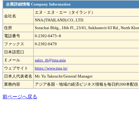
企業詳細情報 Company Information
エヌ・エヌ・エー（タイランド）
会社名
NNA (THAILAND) CO., LTD.
住所
Sorachai Bldg., 18th Fl., 23/61, Sukhumvit 63 Rd., North Kl
電話番号
0-2392-0475~8
ファックス
0-2392-0479
日本語窓口
Ｅメール
sales_th@nna.asia
ウェブサイト
https://www.nna.jp/
日本人代表者名
Mr. Yu Takeuchi/General Manager
業務内容
アジア各国・地域の経済ビジネス情報を毎日約300本配信
前ページへ戻る