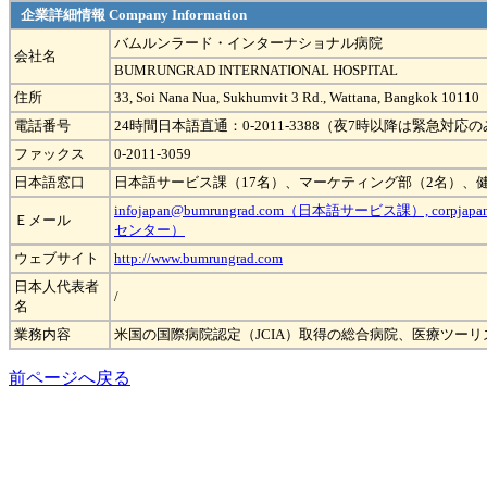
企業詳細情報 Company Information
バムルンラード・インターナショナル病院
会社名
BUMRUNGRAD INTERNATIONAL HOSPITAL
住所
33, Soi Nana Nua, Sukhumvit 3 Rd., Wattana, Bangkok 10110
電話番号
24時間日本語直通：0-2011-3388（夜7時以降は緊急対応のみ）、
ファックス
0-2011-3059
日本語窓口
日本語サービス課（17名）、マーケティング部（2名）、健
infojapan@bumrungrad.com（日本語サービス課）, corpjap
Ｅメール
センター）
ウェブサイト
http://www.bumrungrad.com
日本人代表者
/
名
業務内容
米国の国際病院認定（JCIA）取得の総合病院、医療ツー
前ページへ戻る