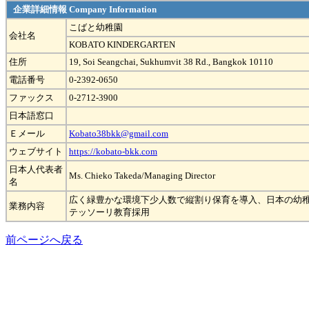
企業詳細情報 Company Information
こばと幼稚園
会社名
KOBATO KINDERGARTEN
住所
19, Soi Seangchai, Sukhumvit 38 Rd., Bangkok 10110
電話番号
0-2392-0650
ファックス
0-2712-3900
日本語窓口
Ｅメール
Kobato38bkk@gmail.com
ウェブサイト
https://kobato-bkk.com
日本人代表者
Ms. Chieko Takeda/Managing Director
名
広く緑豊かな環境下少人数で縦割り保育を導入、日本の幼稚
業務内容
テッソーリ教育採用
前ページへ戻る