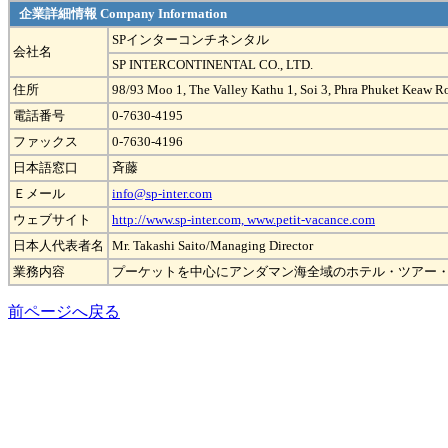
企業詳細情報 Company Information
SPインターコンチネンタル
会社名
SP INTERCONTINENTAL CO., LTD.
住所
98/93 Moo 1, The Valley Kathu 1, Soi 3, Phra Phuket Keaw R
電話番号
0-7630-4195
ファックス
0-7630-4196
日本語窓口
斉藤
Ｅメール
info@sp-inter.com
ウェブサイト
http://www.sp-inter.com, www.petit-vacance.com
日本人代表者名
Mr. Takashi Saito/Managing Director
業務内容
プーケットを中心にアンダマン海全域のホテル・ツアー
前ページへ戻る