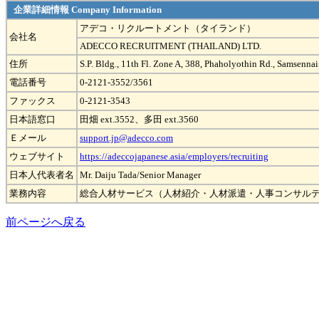
企業詳細情報 Company Information
アデコ・リクルートメント（タイランド）
会社名
ADECCO RECRUITMENT (THAILAND) LTD.
住所
S.P. Bldg., 11th Fl. Zone A, 388, Phaholyothin Rd., Samsenn
電話番号
0-2121-3552/3561
ファックス
0-2121-3543
日本語窓口
田畑 ext.3552、多田 ext.3560
Ｅメール
support.jp@adecco.com
ウェブサイト
https://adeccojapanese.asia/employers/recruiting
日本人代表者名
Mr. Daiju Tada/Senior Manager
業務内容
総合人材サービス（人材紹介・人材派遣・人事コンサル
前ページへ戻る