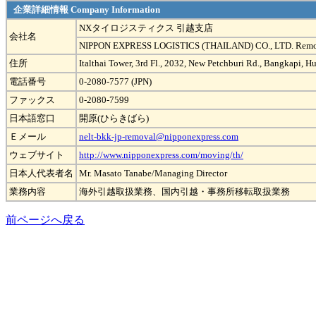
企業詳細情報 Company Information
NXタイロジスティクス 引越支店
会社名
NIPPON EXPRESS LOGISTICS (THAILAND) CO., LTD. Remo
住所
Italthai Tower, 3rd Fl., 2032, New Petchburi Rd., Bangkapi
電話番号
0-2080-7577 (JPN)
ファックス
0-2080-7599
日本語窓口
開原(ひらきばら)
Ｅメール
nelt-bkk-jp-removal@nipponexpress.com
ウェブサイト
http://www.nipponexpress.com/moving/th/
日本人代表者名
Mr. Masato Tanabe/Managing Director
業務内容
海外引越取扱業務、国内引越・事務所移転取扱業務
前ページへ戻る