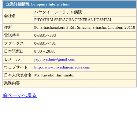
企業詳細情報 Company Information
パヤタイ・シーラチャ病院
会社名
PHYATHAI SRIRACHA GENERAL HOSPITAL
住所
90, Srirachanakorn 3 Rd., Sriracha, Sriracha, Chonburi 20110
電話番号
0-3831-7333
ファックス
0-3831-7481
日本語窓口
8:00～20:00
Ｅメール
japphyathai@gmail.com
ウェブサイト
http://www.phyathai-sriracha.com
日本人代表者名
Ms. Kayoko Hashimoto/
業務内容
前ページへ戻る