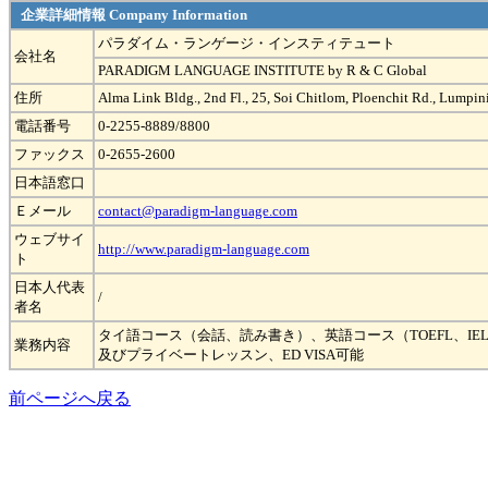
企業詳細情報 Company Information
パラダイム・ランゲージ・インスティテュート
会社名
PARADIGM LANGUAGE INSTITUTE by R & C Global
住所
Alma Link Bldg., 2nd Fl., 25, Soi Chitlom, Ploenchit Rd., Lump
電話番号
0-2255-8889/8800
ファックス
0-2655-2600
日本語窓口
Ｅメール
contact@paradigm-language.com
ウェブサイ
http://www.paradigm-language.com
ト
日本人代表
/
者名
タイ語コース（会話、読み書き）、英語コース（TOEFL、IELT
業務内容
及びプライベートレッスン、ED VISA可能
前ページへ戻る