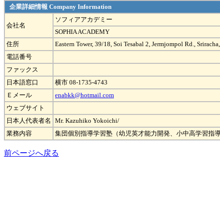
企業詳細情報 Company Information
ソフィアアカデミー
会社名
SOPHIA ACADEMY
住所
Eastern Tower, 39/18, Soi Tesabal 2, Jermjompol Rd., Srirach
電話番号
ファックス
日本語窓口
横市 08-1735-4743
Ｅメール
enabkk@hotmail.com
ウェブサイト
日本人代表者名
Mr. Kazuhiko Yokoichi/
業務内容
集団個別指導学習塾（幼児英才能力開発、小中高学習指導、
前ページへ戻る