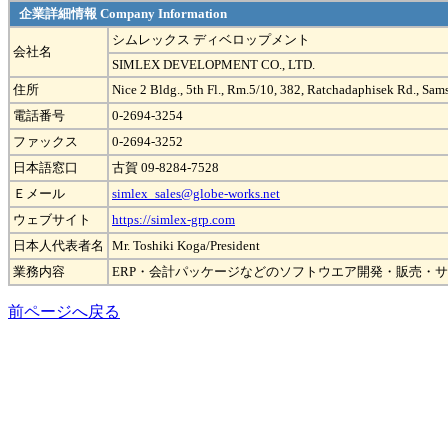
企業詳細情報 Company Information
シムレックス ディベロップメント
会社名
SIMLEX DEVELOPMENT CO., LTD.
住所
Nice 2 Bldg., 5th Fl., Rm.5/10, 382, Ratchadaphisek Rd., S
電話番号
0-2694-3254
ファックス
0-2694-3252
日本語窓口
古賀 09-8284-7528
Ｅメール
simlex_sales@globe-works.net
ウェブサイト
https://simlex-grp.com
日本人代表者名
Mr. Toshiki Koga/President
業務内容
ERP・会計パッケージなどのソフトウエア開発・販売・
前ページへ戻る