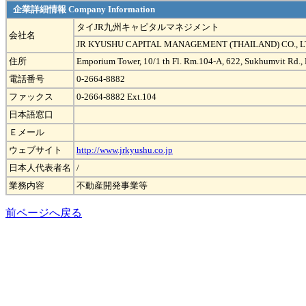
企業詳細情報 Company Information
タイJR九州キャピタルマネジメント
会社名
JR KYUSHU CAPITAL MANAGEMENT (THAILAND) CO., L
住所
Emporium Tower, 10/1 th Fl. Rm.104-A, 622, Sukhumvit Rd.
電話番号
0-2664-8882
ファックス
0-2664-8882 Ext.104
日本語窓口
Ｅメール
ウェブサイト
http://www.jrkyushu.co.jp
日本人代表者名
/
業務内容
不動産開発事業等
前ページへ戻る