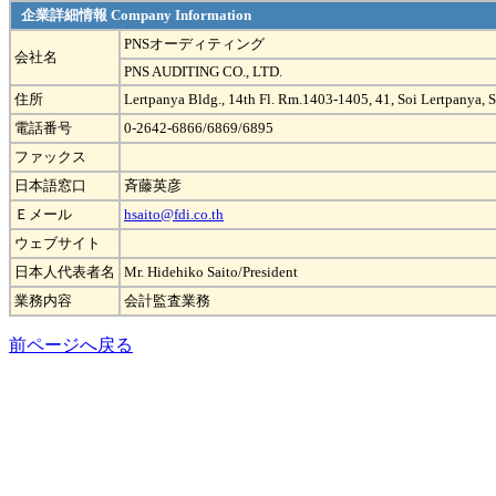
企業詳細情報 Company Information
PNSオーディティング
会社名
PNS AUDITING CO., LTD.
住所
Lertpanya Bldg., 14th Fl. Rm.1403-1405, 41, Soi Lertpanya,
電話番号
0-2642-6866/6869/6895
ファックス
日本語窓口
斉藤英彦
Ｅメール
hsaito@fdi.co.th
ウェブサイト
日本人代表者名
Mr. Hidehiko Saito/President
業務内容
会計監査業務
前ページへ戻る