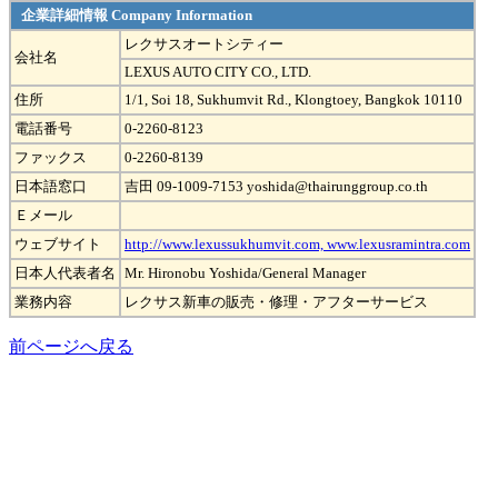
企業詳細情報 Company Information
レクサスオートシティー
会社名
LEXUS AUTO CITY CO., LTD.
住所
1/1, Soi 18, Sukhumvit Rd., Klongtoey, Bangkok 10110
電話番号
0-2260-8123
ファックス
0-2260-8139
日本語窓口
吉田 09-1009-7153 yoshida@thairunggroup.co.th
Ｅメール
ウェブサイト
http://www.lexussukhumvit.com, www.lexusramintra.com
日本人代表者名
Mr. Hironobu Yoshida/General Manager
業務内容
レクサス新車の販売・修理・アフターサービス
前ページへ戻る