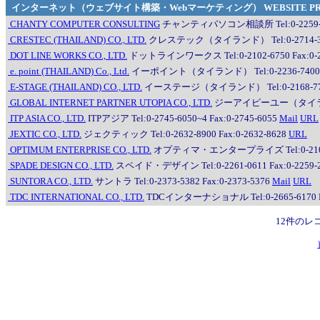
インターネット（ウェブサイト構築・Webマーケティング） WEBSITE PRODU
CHANTY COMPUTER CONSULTING
チャンティパソコン相談所 Tel:0-2259-0936,
CRESTEC (THAILAND) CO., LTD.
クレステック（タイランド） Tel:0-2714-305
DOT LINE WORKS CO., LTD.
ドットラインワークス Tel:0-2102-6750 Fax:0-2
e. point (THAILAND) Co., Ltd.
イーポイント（タイランド） Tel:0-2236-7400 Fa
E-STAGE (THAILAND) CO., LTD.
イーステージ（タイランド） Tel:0-2168-7754, 
GLOBAL INTERNET PARTNER UTOPIA CO., LTD.
ジーアイピーユー（タイランド） T
ITP ASIA CO., LTD.
ITPアジア Tel:0-2745-6050~4 Fax:0-2745-6055
Mail
URL
JEXTIC CO., LTD.
ジェクティック Tel:0-2632-8900 Fax:0-2632-8628
URL
OPTIMUM ENTERPRISE CO., LTD.
オプティマ・エンタープライズ Tel:0-2107-0997
SPADE DESIGN CO., LTD.
スペイド・デザイン Tel:0-2261-0611 Fax:0-2259-
SUNTORA CO., LTD.
サントラ Tel:0-2373-5382 Fax:0-2373-5376
Mail
URL
TDC INTERNATIONAL CO., LTD.
TDCインターナショナル Tel:0-2665-6170 Fa
12件のレ