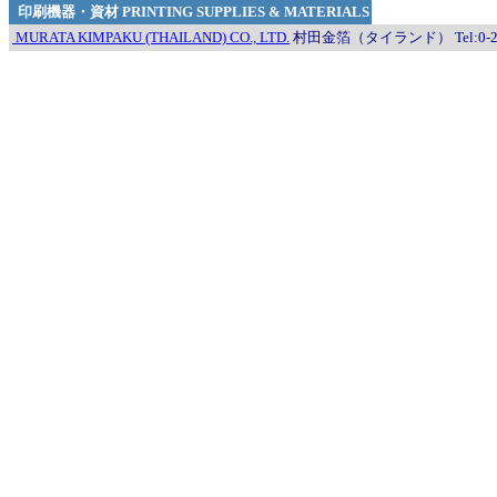
印刷機器・資材 PRINTING SUPPLIES & MATERIALS
MURATA KIMPAKU (THAILAND) CO., LTD.
村田金箔（タイランド） Tel:0-2130-