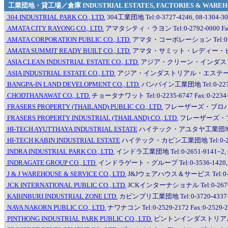
工業団地・貸工場／倉庫 INDUSTRIAL ESTATES, FACTORIES & WAREH
304 INDUSTRIAL PARK CO., LTD.
304工業団地 Tel:0-3727-4246, 08-1304-30
AMATA CITY RAYONG CO., LTD.
アマタシティ・ラヨン Tel:0-2792-0000 Fax:
AMATA CORPORATION PUBLIC CO., LTD.
アマタ・コーポレーション Tel:0-2792
AMATA SUMMIT READY BUILT CO., LTD.
アマタ・サミット・レディー・ビルト Tel:
ASIA CLEAN INDUSTRIAL ESTATE CO., LTD.
アジア・クリーン・インダストリアルパーク 
ASIA INDUSTRIAL ESTATE CO., LTD.
アジア・インダストリアル・エステート Tel:0
BANGPA-IN LAND DEVELOPMENT CO., LTD.
バンパイン工業団地 Tel:0-2277-62
CHODTHANAWAT CO., LTD.
チョータナワット Tel:0-2235-6747 Fax:0-2234-
FRASERS PROPERTY (THAILAND) PUBLIC CO., LTD.
フレーザーズ・プロパティ（
FRASERS PROPERTY INDUSTRIAL (THAILAND) CO., LTD.
フレーザーズ・プロ
HI-TECH AYUTTHAYA INDUSTRIAL ESTATE
ハイテック・アユタヤ工業団地 Tel:0-
HI-TECH KABIN INDUSTRIAL ESTATE
ハイテック・カビン工業団地 Tel:0-2237-8
INDRA INDUSTRIAL PARK CO., LTD.
インドラ工業団地 Tel:0-2651-9141~2, 0-22
INDRAGATE GROUP CO., LTD.
インドラゲート・グループ Tel:0-3536-1420, 0-35
J & J WAREHOUSE & SERVICE CO., LTD.
J&Jウェアハウス＆サービス Tel:0-3520
JCK INTERNATIONAL PUBLIC CO., LTD.
JCKインターナショナル Tel:0-2676-40
KABINBURI INDUSTRIAL ZONE LTD.
カビンブリ工業団地 Tel:0-3720-4337~4
NAVA NAKORN PUBLIC CO., LTD.
ナワナコン Tel:0-2529-2172 Fax:0-2529-
PINTHONG INDUSTRIAL PARK PUBLIC CO., LTD.
ピントンインダストリアルパーク Te