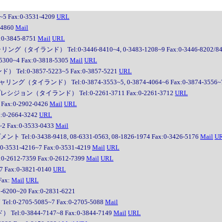
ax:0-3531-4209
URL
4860
Mail
-3845-8751
Mail
URL
ンド） Tel:0-3446-8410~4, 0-3483-1208~9 Fax:0-3446-8202/84
~4 Fax:0-3818-5305
Mail
URL
-3857-5223~5 Fax:0-3857-5221
URL
イランド） Tel:0-3874-3553~5, 0-3874-4064~6 Fax:0-3874-3556~
ン（タイランド） Tel:0-2261-3711 Fax:0-2261-3712
URL
x:0-2902-0426
Mail
URL
-2664-3242
URL
Fax:0-3533-0433
Mail
-3438-9418, 08-6331-0563, 08-1826-1974 Fax:0-3426-5176
Mail
U
-4216~7 Fax:0-3531-4219
Mail
URL
2-7359 Fax:0-2612-7399
Mail
URL
ax:0-3821-0140
URL
ax:
Mail
URL
0~20 Fax:0-2831-6221
705-5085~7 Fax:0-2705-5088
Mail
-3844-7147~8 Fax:0-3844-7149
Mail
URL