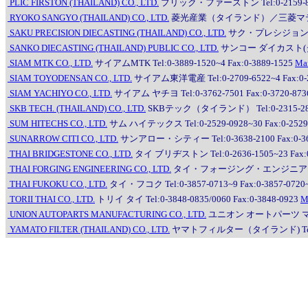
PLIC FIRSTON (THAILAND) CO., LTD.
プリック・ファーストン Tel:0-2159-8222
RYOKO SANGYO (THAILAND) CO., LTD.
菱光産業（タイランド）／三菱マテリアルトレ
SAKU PRECISION DIECASTING (THAILAND) CO., LTD.
サク・プレシジョン・ダイ
SANKO DIECASTING (THAILAND) PUBLIC CO., LTD.
サンコー ダイカスト(タイランド
SIAM MTK CO., LTD.
サイアムMTK Tel:0-3889-1520~4 Fax:0-3889-1525
Ma
SIAM TOYODENSAN CO., LTD.
サイアム東洋電産 Tel:0-2709-6522~4 Fax:0-2
SIAM YACHIYO CO., LTD.
サイアム ヤチヨ Tel:0-3762-7501 Fax:0-3720-873
SKB TECH. (THAILAND) CO., LTD.
SKBテック（タイランド） Tel:0-2315-2845~6
SUM HITECHS CO., LTD.
サム ハイテックス Tel:0-2529-0928~30 Fax:0-2529
SUNARROW CITI CO., LTD.
サンアロー・シティー Tel:0-3638-2100 Fax:0-36
THAI BRIDGESTONE CO., LTD.
タイ ブリヂストン Tel:0-2636-1505~23 Fax:0
THAI FORGING ENGINEERING CO., LTD.
タイ・フォージング・エンジニアリング Tel:
THAI FUKOKU CO., LTD.
タイ・フコク Tel:0-3857-0713~9 Fax:0-3857-0720
TORII THAI CO., LTD.
トリイ タイ Tel:0-3848-0835/0060 Fax:0-3848-0923
M
UNION AUTOPARTS MANUFACTURING CO., LTD.
ユニオン オートパーツ マニュフ
YAMATO FILTER (THAILAND) CO., LTD.
ヤマトフィルター（タイランド) Tel:0-33