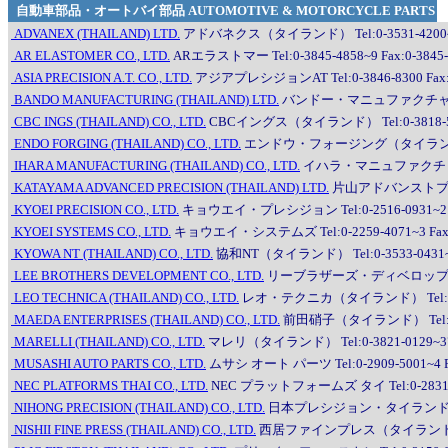
自動車部品・オートバイ部品 AUTOMOTIVE & MOTORCYCLE PARTS
ADVANEX (THAILAND) LTD.
アドバネクス（タイランド） Tel:0-3531-4200~5 F
AR ELASTOMER CO., LTD.
ARエラストマー Tel:0-3845-4858~9 Fax:0-3845-
ASIA PRECISION A.T. CO., LTD.
アジアプレシジョンAT Tel:0-3846-8300 Fax:0
BANDO MANUFACTURING (THAILAND) LTD.
バンドー・マニュファクチャリング（タイラ
CBC INGS (THAILAND) CO., LTD.
CBCイングス（タイランド） Tel:0-3818-5300
ENDO FORGING (THAILAND) CO., LTD.
エンドウ・フォージング（タイランド） Tel:0
IHARA MANUFACTURING (THAILAND) CO., LTD.
イハラ・マニュファクチャリング（タ
KATAYAMA ADVANCED PRECISION (THAILAND) LTD.
片山アドバンストプレシジョ
KYOEI PRECISION CO., LTD.
キョウエイ・プレシジョン Tel:0-2516-0931~2 Fa
KYOEI SYSTEMS CO., LTD.
キョウエイ・システムズ Tel:0-2259-4071~3 Fax:0
KYOWA NT (THAILAND) CO., LTD.
協和NT（タイランド） Tel:0-3533-0431~2 
LEE BROTHERS DEVELOPMENT CO., LTD.
リーブラザーズ・ディベロップメント Tel:0
LEO TECHNICA (THAILAND) CO., LTD.
レオ・テクニカ（タイランド） Tel:0-3531
MAEDA ENTERPRISES (THAILAND) CO., LTD.
前田硝子（タイランド） Tel:0-261
MARELLI (THAILAND) CO., LTD.
マレリ（タイランド） Tel:0-3821-0129~37 F
MUSASHI AUTO PARTS CO., LTD.
ムサシ オート パーツ Tel:0-2909-5001~4 F
NEC PLATFORMS THAI CO., LTD.
NEC プラットフォームズ タイ Tel:0-2831-620
NIHONG PRECISION (THAILAND) CO., LTD.
日本プレシジョン・タイランド Tel:0-2
NISHII FINE PRESS (THAILAND) CO., LTD.
西居ファインプレス（タイランド） Tel:0