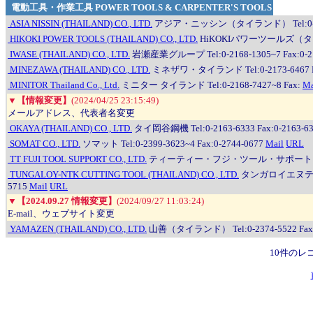
電動工具・作業工具 POWER TOOLS & CARPENTER'S TOOLS
ASIA NISSIN (THAILAND) CO., LTD.
アジア・ニッシン（タイランド） Tel:0-2664-
HIKOKI POWER TOOLS (THAILAND) CO., LTD.
HiKOKIパワーツールズ（タイランド）
IWASE (THAILAND) CO., LTD.
岩瀬産業グループ Tel:0-2168-1305~7 Fax:0-21
MINEZAWA (THAILAND) CO., LTD.
ミネザワ・タイランド Tel:0-2173-6467 Fa
MINITOR Thailand Co., Ltd.
ミニター タイランド Tel:0-2168-7427~8 Fax:
Ma
▼
【情報変更】
(2024/04/25 23:15:49)
メールアドレス、代表者名変更
OKAYA (THAILAND) CO., LTD.
タイ岡谷鋼機 Tel:0-2163-6333 Fax:0-2163-6
SOMAT CO., LTD.
ソマット Tel:0-2399-3623~4 Fax:0-2744-0677
Mail
URL
TT FUJI TOOL SUPPORT CO., LTD.
ティーティー・フジ・ツール・サポート Tel:0-38
TUNGALOY-NTK CUTTING TOOL (THAILAND) CO., LTD.
タンガロイエヌティー
5715
Mail
URL
▼
【2024.09.27 情報変更】
(2024/09/27 11:03:24)
E-mail、ウェブサイト変更
YAMAZEN (THAILAND) CO., LTD.
山善（タイランド） Tel:0-2374-5522 Fax:0
10件のレ