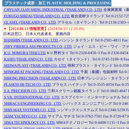
プラスチック成形・加工 PLASTIC MOLDING & PROCESSING
CHYUAN JAAN SHING INDUSTRIAL (THAILAND) CO., LTD.
全展興實業（泰国） T
FUKUGO SHIZAI (THAILAND) CO., LTD.
複合資材タイランド Tel:0-2152-7256~
GLASEL (THAILAND) CO., LTD.
グラセル（タイランド） Tel:0-2136-2303~4 Fa
▼
【2024.06.13 情報変更】
(2024/06/13 12:20:00)
日本語窓口、日本人代表者名、業務内容
HANSHIN (THAILAND) CO., LTD.
ハンシン タイランド Tel:0-2581-4811 Fax:0
JSBY FIBERGLASS PRODUCTS CO., LTD.
ジェイ・エス・ビー・ワイ・ファイバーグラス
K.U. NOMURA THAI LTD.
K.U.野村タイ Tel:0-2326-0450~3 Fax:0-2326-0454
KASEI (THAILAND) CO., LTD.
カセイ（タイランド） Tel:0-3745-5196~8 Fax:0
MEIWA PLAST (THAILAND) CO., LTD.
明和プラスト・タイランド Tel:0-3590-26
MINIGREAT PACKING (THAILAND) CO., LTD.
千易（泰國）包裝材料 Tel:0-3819-
NIHONG PRECISION (THAILAND) CO., LTD.
日本プレシジョン・タイランド Tel:0-2
PLASESS HI-TECH CO., LTD.
プラセス ハイテック Tel:0-3535-0054 Fax:0-35
S.A. PRECISION CO., LTD.
三和スクリーン銘板タイランド Tel:0-3845-4047 Fax
S.V.K. INTERNATIONAL CO., LTD.
エスブイケー・インターナショナル Tel:0-2346-
SHIBACS ENGINEERING CO., LTD.
シバックス エンジニアリング Tel:0-2461-729
SHIN MAX SYSTEMS CO., LTD.
シンマックスシステムズ Tel:0-2346-5259 Fax:
SIAM YACHIYO CO., LTD.
サイアム ヤチヨ Tel:0-3762-7501 Fax:0-3720-873
SIMA TECHNOLOGY CO., LTD.
SIMAテクノロジー Tel:0-4408-1131~3 Fax:0-
SKB TECH. (THAILAND) CO., LTD.
SKBテック（タイランド） Tel:0-2315-2845~6