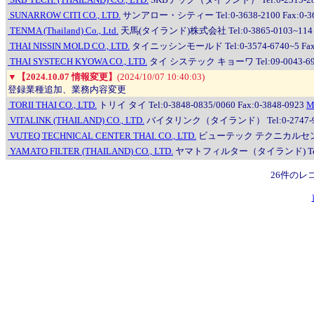
SUNARROW CITI CO., LTD.
サンアロー・シティー Tel:0-3638-2100 Fax:0-36
TENMA (Thailand) Co., Ltd.
天馬(タイランド)株式会社 Tel:0-3865-0103~114 Fa
THAI NISSIN MOLD CO., LTD.
タイニッシンモールド Tel:0-3574-6740~5 Fax:0
THAI SYSTECH KYOWA CO., LTD.
タイ システック キョーワ Tel:09-0043-6973, 
▼
【2024.10.07 情報変更】
(2024/10/07 10:40:03)
登録業種追加、業務内容変更
TORII THAI CO., LTD.
トリイ タイ Tel:0-3848-0835/0060 Fax:0-3848-0923
M
VITALINK (THAILAND) CO., LTD.
バイタリンク（タイランド） Tel:0-2747-9910
VUTEQ TECHNICAL CENTER THAI. CO., LTD.
ビューテック テクニカルセンター タイ 
YAMATO FILTER (THAILAND) CO., LTD.
ヤマトフィルター（タイランド) Tel:0-33
26件のレ