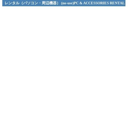
レンタル（パソコン・周辺機器） (no-use)PC & ACCESSORIES RENTAL