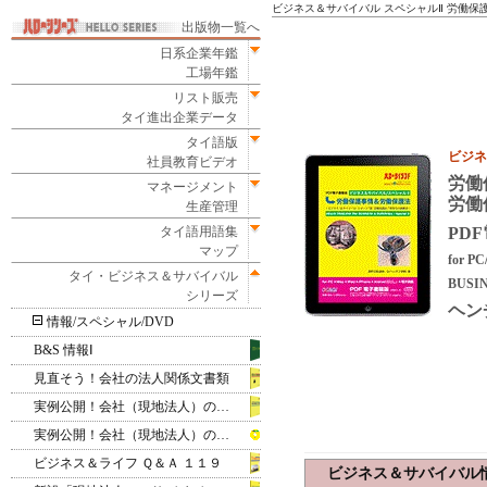
ビジネス＆サバイバル スペシャルⅡ 労働保
出版物一覧へ
日系企業年鑑
工場年鑑
リスト販売
タイ進出企業データ
タイ語版
ビジネ
社員教育ビデオ
労働
マネージメント
労働
生産管理
タイ語用語集
PD
マップ
for 
タイ・ビジネス＆サバイバル
BUSIN
シリーズ
ヘン
情報/スペシャル/DVD
B&S 情報Ⅰ
見直そう！会社の法人関係文書類
実例公開！会社（現地法人）の設立
実例公開！会社（現地法人）の設立‐PDF電子書籍版
ビジネス＆ライフ Ｑ＆Ａ １１９
ビジネス＆サバイバル