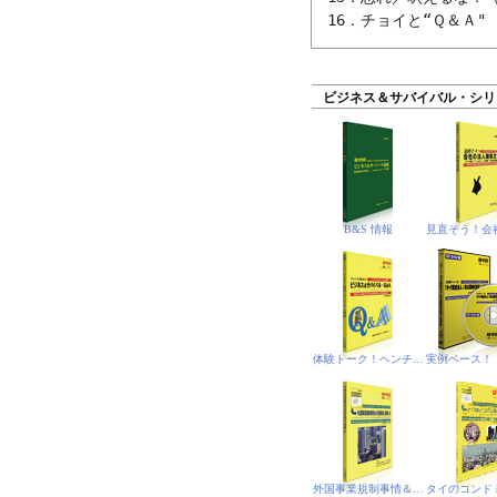
ビジネス＆サバイバル・シリ
B&S 情報
体験トーク！ヘンチア（悟空）のミレニアム放談
外国事業規制事情＆外国事業(規制)法‐PDF電子書籍版