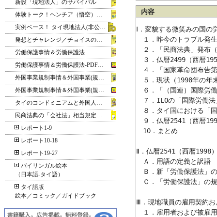
新設「現地法人」のサバイバル
内容
体験トーク！ヘンチア（悟空）のミレニアム放談
実例ベース！ タイ現地法人(非公開株式会社)の設立 DVD版
Ⅰ．変貌する微笑みの国の
　１．昨今のトラブル発生
発想とチャレンジ／チョイスの世界
　２．「民商法典」発布（
労働保護事情＆労働保護法
　３．仏暦2499（西暦1956
労働保護事情＆労働保護法‐PDF電子書籍版
　４．「国家革命団布告第10
外国事業規制事情＆外国事業(規制)法
　５．現状（1998年の年末
　６．「（国連）国際労働機
外国事業規制事情＆外国事業(規制)法‐PDF電子書籍版
　７．ILOの「国際労働法
タイのコンドミニアムと外国人所有
　８．タイ国における「国
民商法典の「会社法」相当規定＆閉鎖
　９．仏暦2541（西暦19
レポート1-9
　10．まとめ

レポート10-18
Ⅱ．仏暦2541（西暦199
レポート19-27
　Ａ．用語の定義と訳語

バイリンガル絵本
　Ｂ．新「労働保護法」の
（日本語‐タイ語）
　Ｃ．「労働保護法」の規定
タイ語版
絵本／コミック／ガイドブック
Ⅲ．現地職員の雇用契約お
　１．雇用者および被雇用