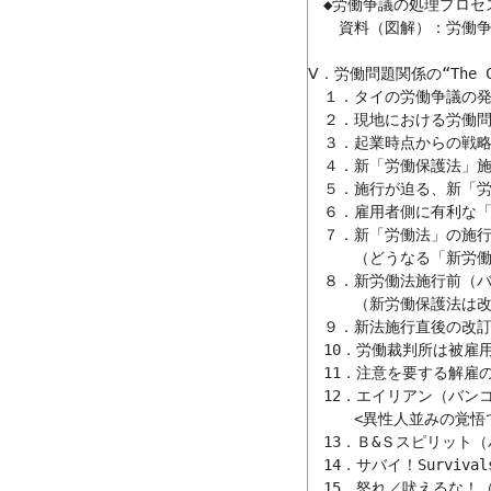
　◆労働争議の処理プロセス
　　資料（図解）：労働争
Ⅴ．労働問題関係の“The C
　１．タイの労働争議の発
　２．現地における労働問
　３．起業時点からの戦略
　４．新「労働保護法」施行
　５．施行が迫る、新「労働
　６．雇用者側に有利な「
　７．新「労働法」の施行（バ
　　　（どうなる「新労働
　８．新労働法施行前（バンコ
　　　（新労働保護法は改
　９．新法施行直後の改訂
　10．労働裁判所は被雇用
　11．注意を要する解雇の
　12．エイリアン（バンコク
　　　<異性人並みの覚悟で?
　13．Ｂ&Ｓスピリット（バ
　14．サバイ！Surviva
　15．怒れ／吠えるな！（バ