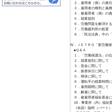
　２．雇用者（側）の責任
　３．雇用者の権利と義務
　４．被雇用者（側）の責
　５．就業規則

　６．労働問題を解消する
　７．労働裁判所の処置

　８．「民法法典」中の「雇
Ⅳ．ＪＥＴＲＯ「新労働保
　◆Ｑ＆Ａ

　１．「労働保護法」の位
　２．就業規則に関して

　３．賃金に関して

　４．振替休日に関して

　５．帰休に関して

　６．運転手の残業時間に
　７．雇用期間に関して

　８．解雇に関して

　９．被雇用者福祉基金に
　10．事業所（内）福祉委
　《余談》臨時（パート）