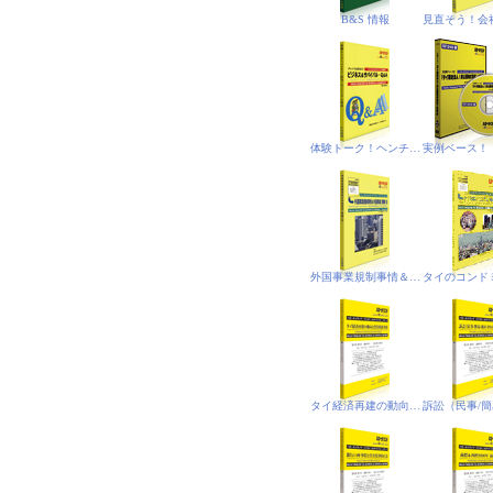
B&S 情報
体験トーク！ヘンチア（悟空）のミレニアム放談
外国事業規制事情＆外国事業(規制)法‐PDF電子書籍版
タイ経済再建の動向と投資関連事情