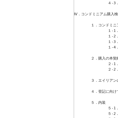
		４-3．購入者保護の問題と購入者側の心構え

Ⅳ．コンドミニアム購入検
	１．コンドミニアムの購入に向けて

		１-1．物件探しの際に挙げたチェック･ポイントと戦略

		１-2．購入物件の概要

		１-3．その後の物件事情

		１-4．西暦２０００年に向けての物件購入事情

	２．購入の本契約

		２-1．エイリアン所有/占有率に対する制約

		２-2．契約書への追記/特記事項に関して

	３．エイリアンのコンドミニアム購入資金（送金/導入）

	４．登記に向けての前準備

	５．内装	

		５-1．内装を考えるに当たって

		５-2．業者の選択
