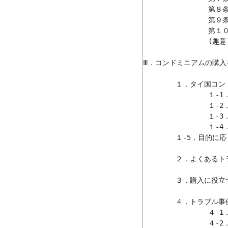
		第８条：「第１９の９条」の改定

		第９条：「特例適用期間の限定」規定の追加/追補

		第１０条：担当＆統括(主務主管)大臣

		(趣意)注記

Ⅲ．コンドミニアムの購入を
	１．タイ国コンドミニアム物件事情	

		１-1．高まる外国人および邦人の興味

		１-2．高級物件ほど小さいディスカウント率

		１-3．郊外物件はタイ人向けの造り	

		１-4．投資も将来居住するなら魅力的

	１-5．目的に応じて選ぶ条件

	２．よくあるトラブル

	３．購入に役立つ不動産仲介会社

	４．トラブル事例が語るもの

		４-1．共用/共有資産に関する問題

		４-2．物件広告の落し穴
