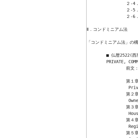
		２-4．登記(名義登録)手続きの実際

		２-5．「登記」手続きを終えて

		２-6．その後の段取りについて

Ⅱ．コンドミニアム法

「コンドミニアム法」の構造
	■ 仏暦2522(西暦1979)年「区分所有共同住宅法」（コンドミニアム法）

	PRIVATE, COMMONLY-OWNED HOUSING ACT B.E.2522

		前文：告示事項（第１条～第５条）	

		第１章：区分所有共同住宅登記（第６条～第１１条）

		 Private, commonly-owned housing Registration

		第２章：住宅ユニットの所有権（第１２条～第１９条）

		 Ownership of a housing unit

		第３章：住宅ユニット権利証書（第２０条～第２７条）

		 Housing unit Document of Title 

		第４章：権利および法的処理の登記（第２８条～第３０条）

		 Registration of Rights & Legal Transactions

		第５章：共同所有住宅法人（第３１条～第５０条）
