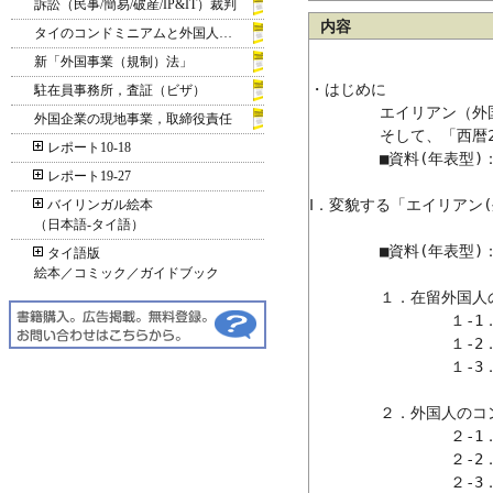
訴訟（民事/簡易/破産/IP&IT）裁判
内容
タイのコンドミニアムと外国人所有
新「外国事業（規制）法」
・はじめに

駐在員事務所，査証（ビザ）
	エイリアン（外国人/外国企業）コンドミニアム購入の好機？！

外国企業の現地事業，取締役責任
	そして、「西暦2004年」のデッドライン？！

レポート10-18
	■資料(年表型)：法の制定から1999改定までの概略フロー(流れ)

レポート19-27
Ⅰ．変貌する「エイリアン(
バイリンガル絵本
（日本語‐タイ語）
	■資料(年表型)：「コンドミニアムと外国人のコンドミニアム所有」関係

タイ語版
絵本／コミック／ガイドブック
	１．在留外国人の現地居住事情と外国人のコンドミニアムの購入事情

		１-1．不動産物件事情

		１-2．コンドミニアム事情	

		１-3．コンドミニアムの購入

	２．外国人のコンドミニアム購入の実際と関連事情

		２-1．慎重な物件確認

		２-2．購入資金の送金

		２-3．登記(名義登録)手続き上の注意
