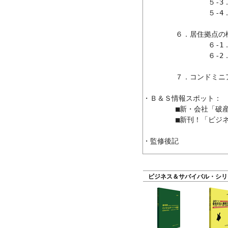
		５-3．内装のデザイン

		５-4．内装施工の管理

	６．居住拠点の構築に向けて

		６-1．共同管理への参画

		６-2．拠点構築の注意＆ヒント

	７．コンドミニアム購入実体験者の談＆コメント

・Ｂ＆Ｓ情報スポット：

	■新・会社「破産(更生)法」／追補情報

	■新刊！「ビジネス＆サバイバル情報」書籍、第５弾(Ｂ＆ＳⅤ)

ビジネス＆サバイバル・シリ