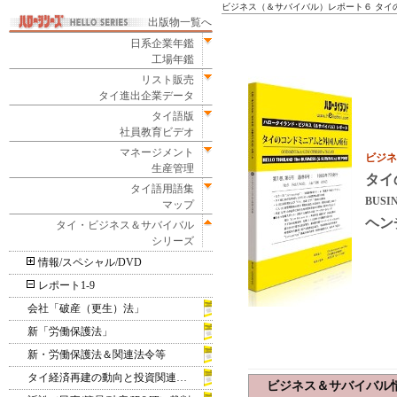
ビジネス（＆サバイバル）レポート６ タイ
出版物一覧へ
日系企業年鑑
工場年鑑
リスト販売
タイ進出企業データ
タイ語版
社員教育ビデオ
マネージメント
ビジネ
生産管理
タイ
タイ語用語集
BUSIN
マップ
ヘン
タイ・ビジネス＆サバイバル
シリーズ
情報/スペシャル/DVD
レポート1-9
会社「破産（更生）法」
新「労働保護法」
新・労働保護法＆関連法令等
タイ経済再建の動向と投資関連事情
ビジネス＆サバイバル