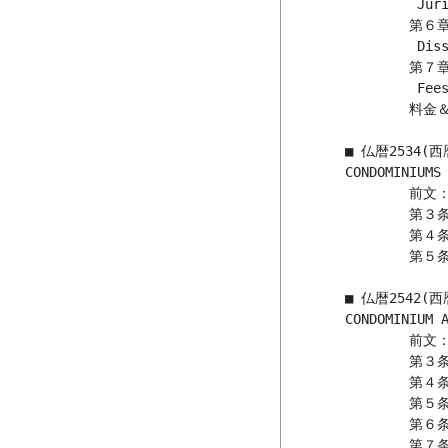
		 Juristic Private, commonly-owned housing

		第６章：共同所有住宅の解体（第５１条～第６０条）

		 Dissolution of Private, Commonly-Owned Housings

		第７章：料金と所要経費（第６１条～第６２条）

		 Fees and Expenses

		料金＆所要経費明細表/料金表；SCHEDULE OF FEES AND EXPENSES

	■ 仏暦2534(西暦1991)年「コンドミニアム法」（第２号）

	CONDOMINIUMS ACT (NO.2) B.E.2534

		前文：告示事項（第１条～第２条）	

		第３条：「第１９条」の改定

		第４条：「第１９の２条～第１９条の１３条」追加/追補

		第５条：「第５５条」の第３段落の追加/追補

	■ 仏暦2542(西暦1999)年「コンドミニアム法」（第３号）

	CONDOMINIUM ACT (No.3) B.E.2542

		前文：告示事項（第１条～第２条）	

		第３条：「第１９条」の（5）の改定

		第４条：「第１９の２条」の改定

		第５条：「第１９の３条」の（5）の改定

		第６条：「第１９の４条」の改定

		第７条：「第１９の５条」の（5）の改定
