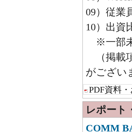
09）従業
10）出資
※一部
（掲載項
がござい
PDF資料
レポート
COMM BA