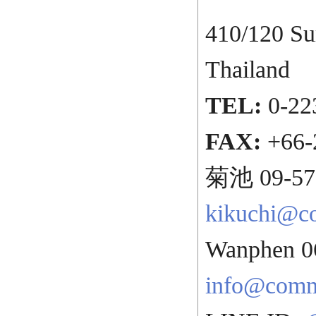
410/120 S
Thailand
TEL:
0-22
FAX:
+66-
菊池 09-577
kikuchi@c
Wanphen 0
info@com