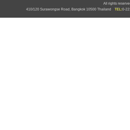
All rights rese
410/120 Surawongse Road, Bangkok 10500 Thailand
TEL:
0-2