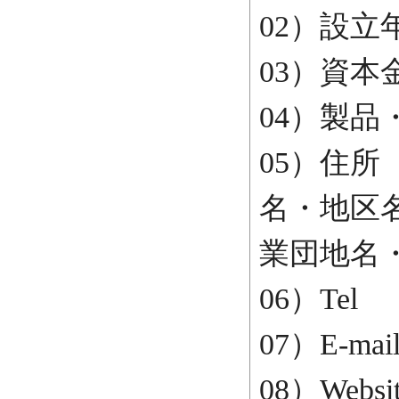
02）設立
03）資
04）製
05）住
名・地区
業団地名・
06）Tel
07）E-m
08）Websi