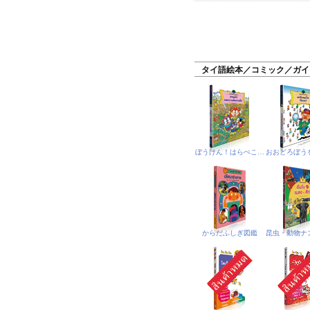
タイ語絵本／コミック／ガイ
ぼうけん！はらぺこじま
からだふしぎ図鑑