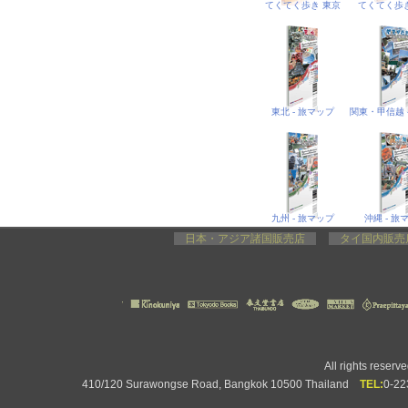
てくてく歩き 東京
てくてく歩き
東北 - 旅マップ
九州 - 旅マップ
沖縄 - 旅
日本・アジア諸国販売店
タイ国内販
All rights rese
410/120 Surawongse Road, Bangkok 10500 Thailand
TEL:
0-2