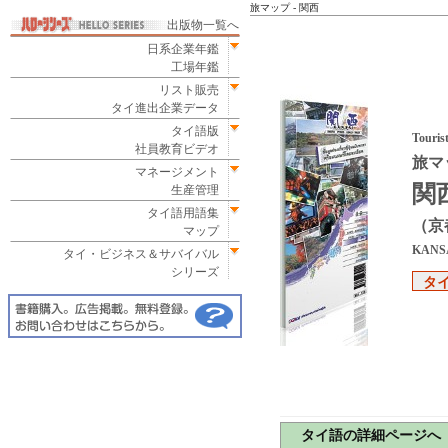
旅マップ - 関西
出版物一覧へ
日系企業年鑑
工場年鑑
リスト販売
タイ進出企業データ
タイ語版
Touris
社員教育ビデオ
旅マ
マネージメント
関
生産管理
タイ語用語集
（京
マップ
KANS
タイ・ビジネス＆サバイバル
シリーズ
タ
タイ語の詳細ページへ