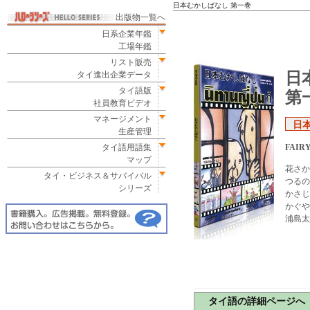
日本むかしばなし 第一巻
出版物一覧へ
日系企業年鑑
工場年鑑
リスト販売
日
タイ進出企業データ
タイ語版
第
社員教育ビデオ
マネージメント
日
生産管理
タイ語用語集
FAIRY
マップ
花さか
タイ・ビジネス＆サバイバル
つるの
シリーズ
かさじ
かぐや
浦島太
タイ語の詳細ページへ