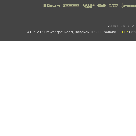
All rights rese
410/120 Surawongse Road, Bangkok 10500 Thailand
TEL:
0-2