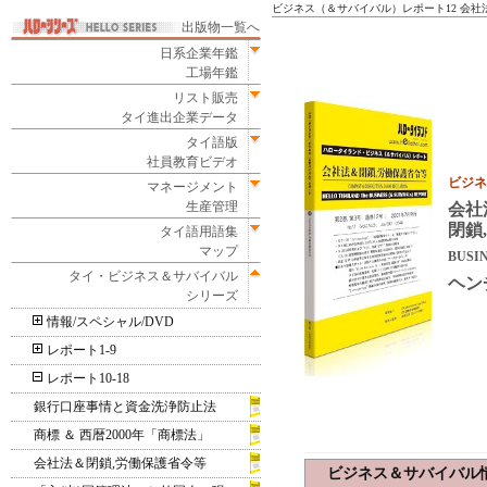
ビジネス（＆サバイバル）レポート12 会社
出版物一覧へ
日系企業年鑑
工場年鑑
リスト販売
タイ進出企業データ
タイ語版
社員教育ビデオ
ビジネ
マネージメント
生産管理
会社
閉鎖
タイ語用語集
マップ
BUSIN
タイ・ビジネス＆サバイバル
ヘン
シリーズ
情報/スペシャル/DVD
レポート1-9
レポート10-18
銀行口座事情と資金洗浄防止法
商標 ＆ 西暦2000年「商標法」
会社法＆閉鎖,労働保護省令等
ビジネス＆サバイバル