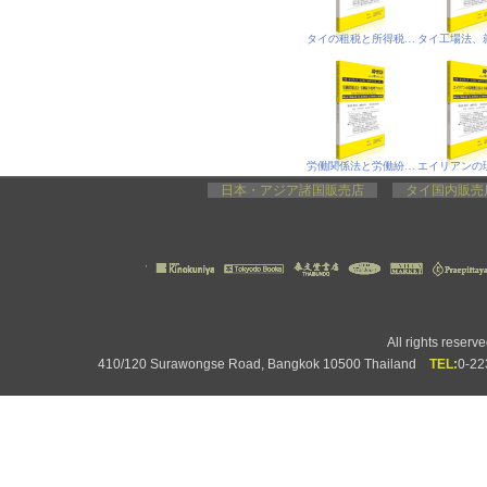
タイの租税と所得税、合法就労
労働関係法と労働紛争処理プロセス
日本・アジア諸国販売店
タイ国内販
All rights rese
410/120 Surawongse Road, Bangkok 10500 Thailand
TEL:
0-2