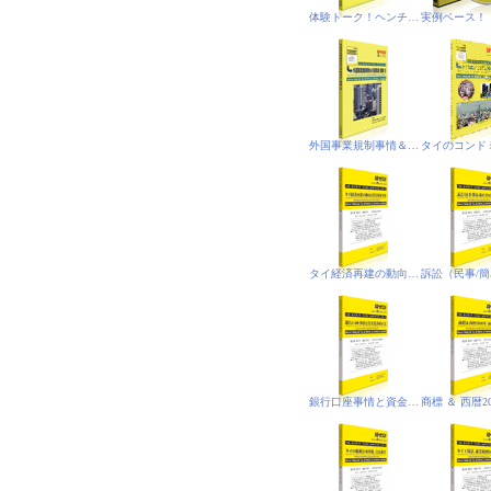
体験トーク！ヘンチア（悟空）のミレニアム放談
外国事業規制事情＆外国事業(規制)法‐PDF電子書籍版
タイ経済再建の動向と投資関連事情
銀行口座事情と資金洗浄防止法