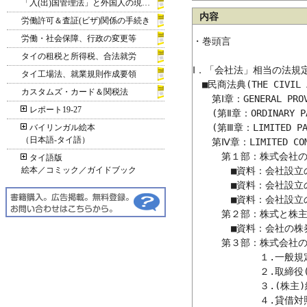
「入(出)国管理法」と外国人の現地滞在
内容
労働許可＆査証(ビザ)関係の手続き
労働・社会保障、行政の変更等
・巻頭言

タイの租税と所得税、合法就労
Ⅰ．「会社法」相当の法規
タイ工場法、就業規則作成要領
　■民商法典(THE CIVIL 
カスタムズ・カード＆関税法
　　第Ⅰ章：GENERAL PRO
レポート19-27
　　(第Ⅱ章：ORDINARY 
　　(第Ⅲ章：LIMITED P
バイリンガル絵本
（日本語‐タイ語）
　　第Ⅳ章：LIMITED CO
　　　第１部：株式会社の
タイ語版
絵本／コミック／ガイドブック
　　　　■資料：会社設立
　　　　■資料：会社設立
　　　　■資料：会社設立
　　　第２部：株式と株主
　　　　■資料：会社の株
　　　第３部：株式会社の経
　　　　　　　１.一般規定
　　　　　　　２.取締役(
　　　　　　　３.(株主)
　　　　　　　４.貸借対照