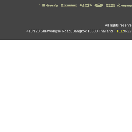
All rights rese
410/120 Surawongse Road, Bangkok 10500 Thailand
TEL:
0-2