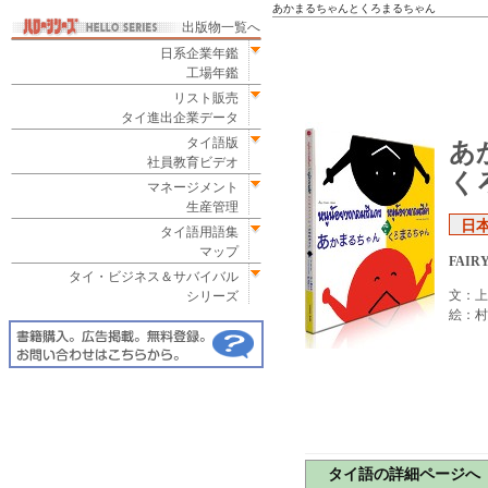
あかまるちゃんとくろまるちゃん
出版物一覧へ
日系企業年鑑
工場年鑑
リスト販売
タイ進出企業データ
タイ語版
あ
社員教育ビデオ
く
マネージメント
生産管理
日
タイ語用語集
マップ
FAIRY
タイ・ビジネス＆サバイバル
文：上
シリーズ
絵：村
タイ語の詳細ページへ