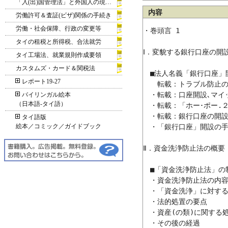
「入(出)国管理法」と外国人の現地滞在
内容
労働許可＆査証(ビザ)関係の手続き
労働・社会保障、行政の変更等
・巻頭言	1

タイの租税と所得税、合法就労
Ⅰ．変貌する銀行口座の開設
タイ工場法、就業規則作成要領
カスタムズ・カード＆関税法
　■法人名義「銀行口座」
レポート19-27
　　転載：トラブル防止の
　・転載：口座開設､マイ
バイリンガル絵本
（日本語‐タイ語）
　・転載：「ホー･ポー.２０ 
　・転載：銀行口座の開設
タイ語版
絵本／コミック／ガイドブック
　・「銀行口座」開設の手
Ⅱ．資金洗浄防止法の概要

　■「資金洗浄防止法」の
　・資金洗浄防止法の内容
　・「資金洗浄」に対する
　・法的処置の要点

　・資産(の類)に関する処
　・その後の経過
