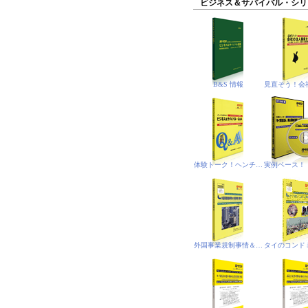
ビジネス＆サバイバル・シリ
B&S 情報
体験トーク！ヘンチア（悟空）のミレニアム放談
外国事業規制事情＆外国事業(規制)法‐PDF電子書籍版