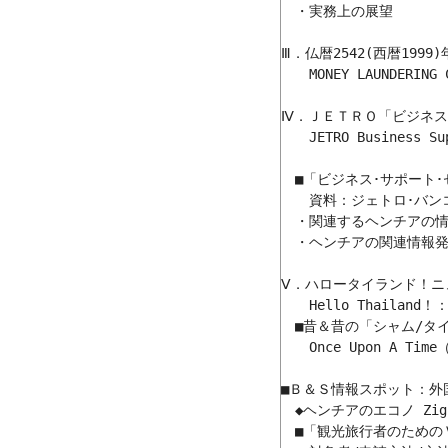
　・実務上の展望

Ⅲ．仏暦2542(西暦1999
　　MONEY LAUNDERING C
Ⅳ．ＪＥＴＲＯ「ビジネス
　　JETRO Business Su
　■「ビジネス･サポート･
　　資料：ジェトロ･バン
　・関連するヘンチアの情報発
　・ヘンチアの関連情報発信：
Ⅴ．ハロータイランド！ニ
　　Hello Thailand！：Pr
　■昔＆昔の「シャム/タ
　　Once Upon A Time（T
■Ｂ＆Ｓ情報スポット：外
　◆ヘンチアのエコノ Zig
　■「観光旅行者のための