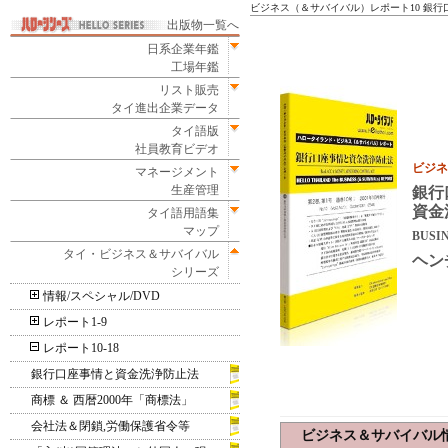
ビジネス（＆サバイバル）レポート10 銀
出版物一覧へ
日系企業年鑑
工場年鑑
リスト販売
タイ進出企業データ
タイ語版
社員教育ビデオ
ビジネ
マネージメント
生産管理
銀行
資金
タイ語用語集
マップ
BUSIN
タイ・ビジネス＆サバイバル
ヘン
シリーズ
情報/スペシャル/DVD
レポート1-9
レポート10-18
銀行口座事情と資金洗浄防止法
商標 ＆ 西暦2000年「商標法」
会社法＆閉鎖,労働保護省令等
ビジネス＆サバイバル