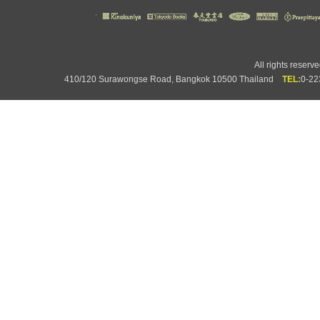
All rights rese
410/120 Surawongse Road, Bangkok 10500 Thailand
TEL:
0-2