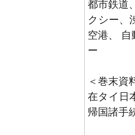
都市鉄道
クシー、
空港、 自
ー
＜巻末資
在タイ日
帰国諸手