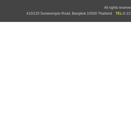
All rights rese
410/120 Surawongse Road, Bangkok 10500 Thailand
TEL:
0-2