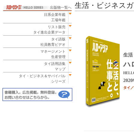
生活・ビジネスガ
出版物一覧へ
日系企業年鑑
工場年鑑
リスト販売
タイ進出企業データ
タイ語版
社員教育ビデオ
マネージメント
生活
生産管理
ハ
タイ語用語集
マップ
HELLO
タイ・ビジネス＆サバイバル
202
シリーズ
タイ／